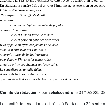
2026 marquera les 40 ans d’existence de cette revue. Le temps d’un retour sur
En attendant le numéro 151 qui est chez l’imprimeur, revenons-en au coquelic
D’abord tête basse et cou ployé
d’un rayon il s’échauffe s’enhardit
se redresse
voilà que se déplient ses ailes de papillon
se drape de vermillon
le voici luire où l’abeille se mire
le voici porté au pavé des barricades.
Il en appelle au cycle car jamais ne se lasse
durcit son calice devant l’adversité
et remplit l’urne de belles intentions
pour déjouer l’hiver et les temps rudes
et qu’au printemps chantent ses lendemains.
Le coquelicot est un allié fidèle.
Alors amis lecteurs, amies lectrices,
que l’année soit et ne vous déçoive : coquelicots et calicots !
Comité de rédaction
- par
soleilscendre
le 04/10/2025 08
Le comité de rédaction s'est réuni à Sarrians du 29 septemb