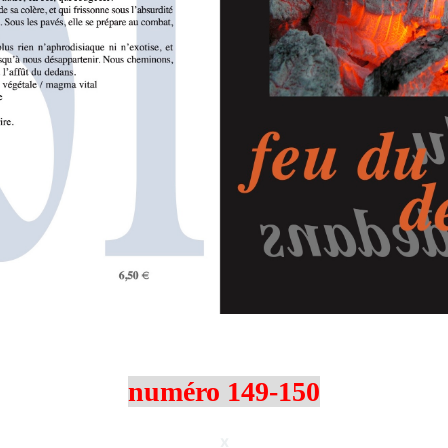
x
numéro 149-150
x