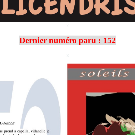
x
Dernier numéro paru : 152
x