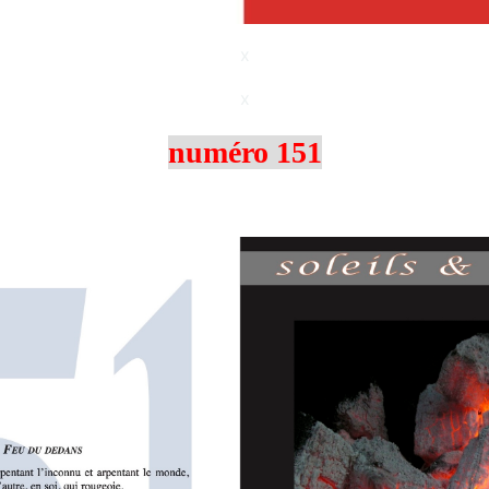
x
x
numéro 151
x