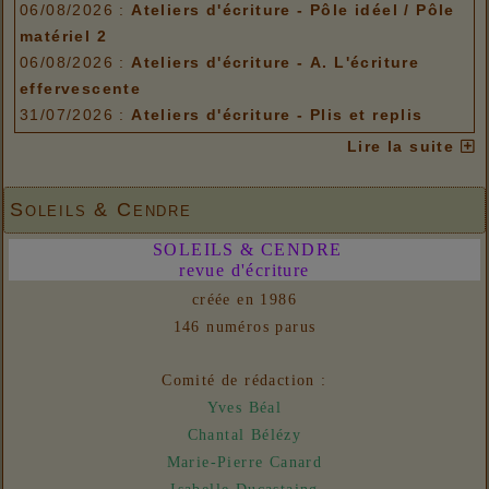
06/08/2026 :
Ateliers d'écriture - Pôle idéel / Pôle
matériel 2
06/08/2026 :
Ateliers d'écriture - A. L'écriture
effervescente
31/07/2026 :
Ateliers d'écriture - Plis et replis
Options de menu
Lire la suite
06/08/2026 :
Ateliers d'écriture - Pôle idéel / Pôle
matériel 2
Soleils & Cendre
06/08/2026 :
Ateliers d'écriture - A. L'écriture
SOLEILS & CENDRE
effervescente
revue d'écriture
31/07/2026 :
Ateliers d'écriture - Plis et replis
créée en 1986
Liens
146 numéros parus
06/08/2026 :
- Un euro ne fait pas le printemps
Nouvelles
Comité de rédaction :
31/07/2026 :
- En vue n° 153
Yves Béal
Chantal Bélézy
Marie-Pierre Canard