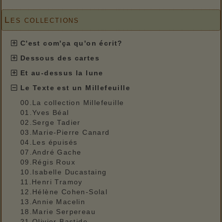
Les collections
C'est com'ça qu'on écrit?
Dessous des cartes
Et au-dessus la lune
Le Texte est un Millefeuille
00.La collection Millefeuille
01.Yves Béal
02.Serge Tadier
03.Marie-Pierre Canard
04.Les épuisés
07.André Gache
09.Régis Roux
10.Isabelle Ducastaing
11.Henri Tramoy
12.Hélène Cohen-Solal
13.Annie Macelin
18.Marie Serpereau
21.Olivier Bastide