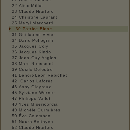
22.Alice Millot
23.Claude Niarfeix
24.Christine Laurant
25.Méryl Marchetti
30.Patrice Blanc
31.Guillaume Vivier
34.Dario Pellegrini
35.Jacques Coly
36.Jacques Kindo
37.Jean-Guy Angles
38.Marc Rousselet
39.Cécile Delestre
41.Benoît-Léon Rebichet
42. Carlos Laforêt
43.Anny Gleyroux
45.Sylviane Werner
47.Philippe Vallet
48.Yves Miséricordia
49.Michèle Ourmières
50.Éva Colomban
51.Naura Bettayeb
52.Claude Niarfeix