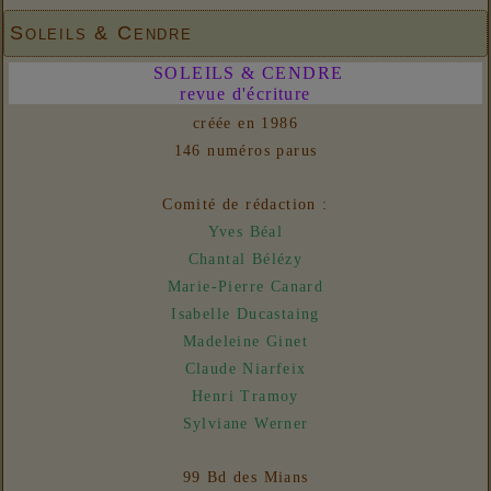
matériel 2
Soleils & Cendre
06/08/2026 :
Ateliers d'écriture - A. L'écriture
SOLEILS & CENDRE
effervescente
revue d'écriture
31/07/2026 :
Ateliers d'écriture - Plis et replis
créée en 1986
Liens
146 numéros parus
06/08/2026 :
- Un euro ne fait pas le printemps
Nouvelles
Comité de rédaction :
31/07/2026 :
- En vue n° 153
Yves Béal
Chantal Bélézy
Marie-Pierre Canard
Isabelle Ducastaing
Madeleine Ginet
Claude Niarfeix
Henri Tramoy
Sylviane Werner
99 Bd des Mians