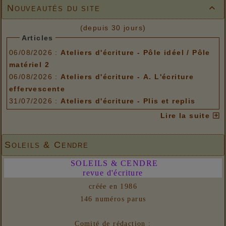
Nouveautés du site

(depuis 30 jours)
Articles
06/08/2026 :
Ateliers d'écriture - Pôle idéel / Pôle
matériel 2
06/08/2026 :
Ateliers d'écriture - A. L'écriture
effervescente
31/07/2026 :
Ateliers d'écriture - Plis et replis
Options de menu
Lire la suite
06/08/2026 :
Ateliers d'écriture - Pôle idéel / Pôle
matériel 2
Soleils & Cendre
06/08/2026 :
Ateliers d'écriture - A. L'écriture
SOLEILS & CENDRE
effervescente
revue d'écriture
31/07/2026 :
Ateliers d'écriture - Plis et replis
créée en 1986
Liens
146 numéros parus
06/08/2026 :
- Un euro ne fait pas le printemps
Nouvelles
Comité de rédaction :