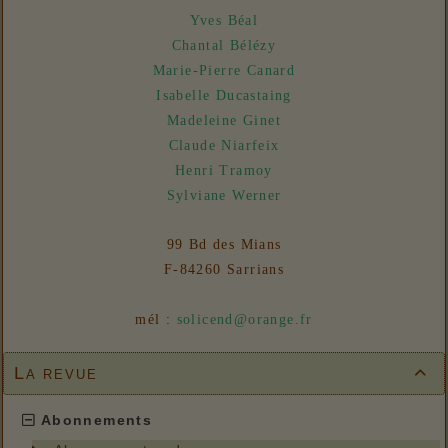
31/07/2026 :
- En vue n° 153
Yves Béal
Chantal Bélézy
Marie-Pierre Canard
Isabelle Ducastaing
Madeleine Ginet
Claude Niarfeix
Henri Tramoy
Sylviane Werner
99 Bd des Mians
F-84260 Sarrians
mél :
solicend@orange.fr
La revue

Abonnements