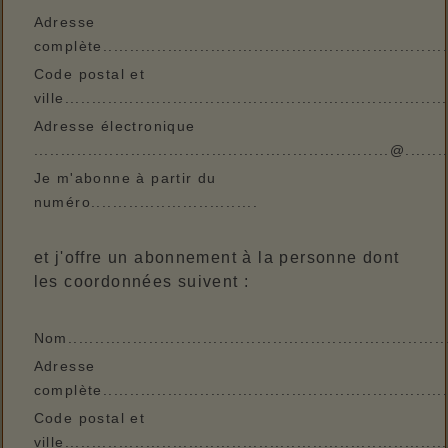
Adresse
complète..................................................................
Code postal et
ville.......................................................................
Adresse électronique
..................................................................@........
Je m'abonne à partir du
numéro...............................
et j'offre un abonnement à la personne dont
les coordonnées suivent :
Nom.....................................................................
Adresse
complète..................................................................
Code postal et
ville.......................................................................