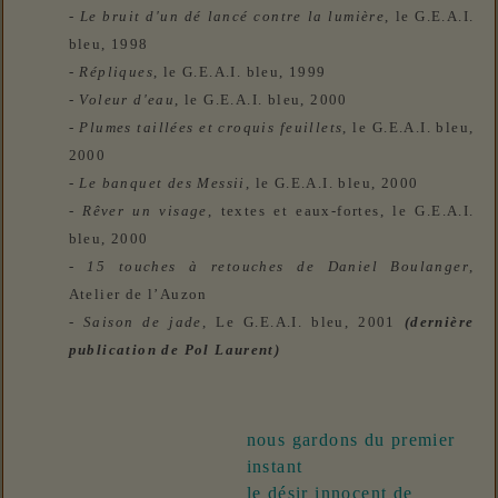
-
Le bruit d'un dé lancé contre la lumière
,
le
G.E.A.I.
bleu, 1998
-
Répliques
, le
G.E.A.I.
bleu, 1999
-
Voleur d'eau
,
le
G.E.A.I.
bleu, 2000
-
Plumes taillées et croquis feuillets
,
le
G.E.A.I.
bleu,
2000
-
Le banquet des Messii
, le
G.E.A.I.
bleu, 2000
-
Rêver un visage
, textes et eaux-fortes, le
G.E.A.I.
bleu, 2000
-
15 touches à retouches de Daniel Boulanger
,
Atelier de l’Auzon
-
Saison de jade
, Le G.E.A.I. bleu, 2
001
(dernière
publication de Pol Laurent)
nous gardons du premier
instant
le désir innocent de