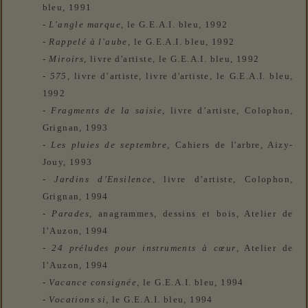
bleu, 1991
-
L'angle marque
, le
G.E.A.I.
bleu, 1992
-
Rappelé à l'aube
, le
G.E.A.I.
bleu, 1992
-
Miroirs
, livre d'artiste, le
G.E.A.I.
bleu, 1992
-
575
, livre d’artiste, livre d'artiste, le
G.E.A.I.
bleu,
1992
-
Fragments de la saisie
, livre d’artiste, Colophon,
Grignan, 1993
-
Les pluies de septembre
, Cahiers de l'arbre, Aizy-
Jouy, 1993
-
Jardins d’Ensilence
, livre d’artiste, Colophon,
Grignan, 1994
-
Parades
, anagrammes, dessins et bois, Atelier de
l’Auzon, 1994
-
24 préludes pour instruments à cœur
, Atelier de
l’Auzon, 1994
-
Vacance consignée
, le G.E.A.I. bleu, 1994
-
Vocations si
,
le G.E.A.I. bleu, 1994