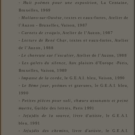
-
Huit poèmes pour une exposition
, La Centaine,
Bruxelles, 1969
-
Mollans-sur-Ouvèze
, textes et eaux-fortes, Atelier de
l’Auzon - Bruxelles, Vaison, 1987
-
Carnets de croquis
,
Atelier de l’Auzon, 1987
-
Lecture de René Char
, textes et eaux-fortes, Atelier
de l’Auzon, 1988
-
Le choreute sur l’escalier
, Atelier de l’Auzon, 1988
-
Les galets du silence
, Aux plaisirs d’Europe -Paris,
Bruxelles, Vaison, 1989
-
Impasse de la corde
, le
G.E.A.I.
bleu, Vaison, 1990
-
Le 8ème jour
, poèmes et gravures, le
G.E.A.I.
bleu,
1990
-
Petites pièces pour soli, chœurs assonants et peine
muette
, Guilde des lettres, Paris 1991
-
Je(u)dis de la source
, livre d'artiste, le
G.E.A.I.
bleu, 1991
-
Je(u)dis des chemins
, livre d'artiste, le
G.E.A.I.