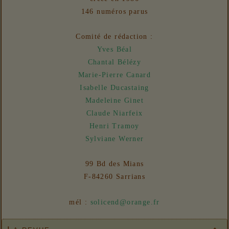
Liens
146 numéros parus
06/08/2026 :
- Un euro ne fait pas le printemps
Nouvelles
Comité de rédaction :
31/07/2026 :
- En vue n° 153
Yves Béal
Chantal Bélézy
Marie-Pierre Canard
Isabelle Ducastaing
Madeleine Ginet
Claude Niarfeix
Henri Tramoy
Sylviane Werner
99 Bd des Mians
F-84260 Sarrians
mél :
solicend@orange.fr