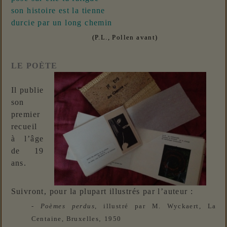
son histoire est la tienne
durcie par un long chemin
(P.L., Pollen avant)
LE POÈTE
Il publie
son
premier
recueil
à l’âge
de 19
ans.
Suivront, pour la plupart illustrés par l’auteur :
-
Poèmes perdus
, illustré par M. Wyckaert, La
Centaine, Bruxelles
,
1950