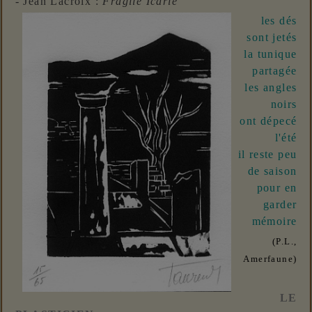
- Jean Lacroix :
Fragile Icarie
les dés
sont jetés
la tunique
partagé
e
les angles
noirs
ont dépecé
l'été
il reste peu
de saison
pour en
garder
mémoire
(P.L.,
Amerfaune)
LE