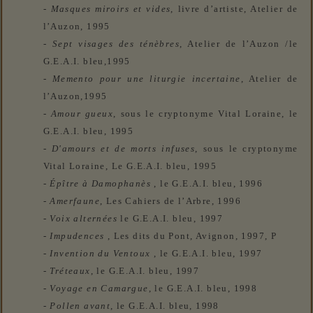
-
Masques miroirs et vides
, livre d’artiste, Atelier de
l’Auzon, 1995
-
Sept visages des ténèbres
, Atelier de l’Auzon /le
G.E.A.I. bleu,1995
-
Memento pour une liturgie incertaine
,
Atelier de
l’Auzon,1995
-
Amour gueux
, sous le cryptonyme Vital Loraine, le
G.E.A.I. bleu, 1995
-
D'amours et de morts infuses
,
sous le cryptonyme
Vital Loraine, Le G.E.A.I. bleu, 1995
-
Épître à Damophanès
, le G.E.A.I. bleu, 1996
-
Amerfaune
, Les Cahiers de l’Arbre, 1996
-
Voix alternées
le G.E.A.I. bleu, 1997
-
Impudences
, Les dits du Pont, Avignon, 1997, P
-
Invention du Ventoux
, le
G.E.A.I.
bleu, 1997
-
Tréteaux
, le
G.E.A.I.
bleu, 1997
-
Voyage en Camargue
, le
G.E.A.I.
bleu, 1998
-
Pollen avant
, le
G.E.A.I.
bleu, 1998