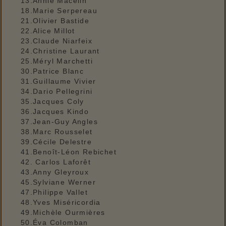
13.Annie Macelin
18.Marie Serpereau
21.Olivier Bastide
22.Alice Millot
23.Claude Niarfeix
24.Christine Laurant
25.Méryl Marchetti
30.Patrice Blanc
31.Guillaume Vivier
34.Dario Pellegrini
35.Jacques Coly
36.Jacques Kindo
37.Jean-Guy Angles
38.Marc Rousselet
39.Cécile Delestre
41.Benoît-Léon Rebichet
42. Carlos Laforêt
43.Anny Gleyroux
45.Sylviane Werner
47.Philippe Vallet
48.Yves Miséricordia
49.Michèle Ourmières
50.Éva Colomban