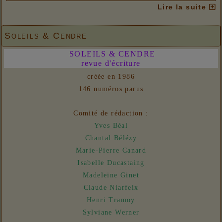
Options de menu
Lire la suite
06/08/2026 :
Ateliers d'écriture - Pôle idéel / Pôle
matériel 2
Soleils & Cendre
06/08/2026 :
Ateliers d'écriture - A. L'écriture
SOLEILS & CENDRE
effervescente
revue d'écriture
31/07/2026 :
Ateliers d'écriture - Plis et replis
créée en 1986
Liens
146 numéros parus
06/08/2026 :
- Un euro ne fait pas le printemps
Nouvelles
Comité de rédaction :
31/07/2026 :
- En vue n° 153
Yves Béal
Chantal Bélézy
Marie-Pierre Canard
Isabelle Ducastaing
Madeleine Ginet
Claude Niarfeix
Henri Tramoy
Sylviane Werner