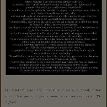
Le hasard est, à mon avis, le premier (et peut-être le seul) de tout
arts ; c'est pourquoi j'écris toujours ce mot avec un
t
. (
Ph.
Jaffeux
)