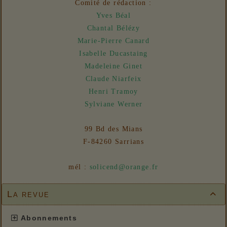
Comité de rédaction :
31/07/2026 :
- En vue n° 153
Yves Béal
Chantal Bélézy
Marie-Pierre Canard
Isabelle Ducastaing
Madeleine Ginet
Claude Niarfeix
Henri Tramoy
Sylviane Werner
99 Bd des Mians
F-84260 Sarrians
mél :
solicend@orange.fr
La revue

Abonnements