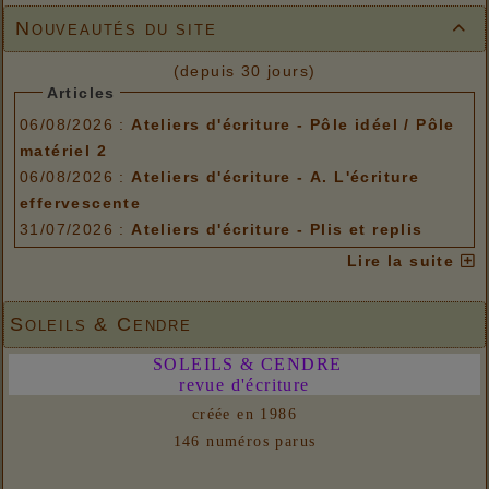
Nouveautés du site

(depuis 30 jours)
Articles
06/08/2026 :
Ateliers d'écriture - Pôle idéel / Pôle
matériel 2
06/08/2026 :
Ateliers d'écriture - A. L'écriture
effervescente
31/07/2026 :
Ateliers d'écriture - Plis et replis
Options de menu
Lire la suite
06/08/2026 :
Ateliers d'écriture - Pôle idéel / Pôle
matériel 2
Soleils & Cendre
06/08/2026 :
Ateliers d'écriture - A. L'écriture
SOLEILS & CENDRE
effervescente
revue d'écriture
31/07/2026 :
Ateliers d'écriture - Plis et replis
créée en 1986
Liens
146 numéros parus
06/08/2026 :
- Un euro ne fait pas le printemps
Nouvelles