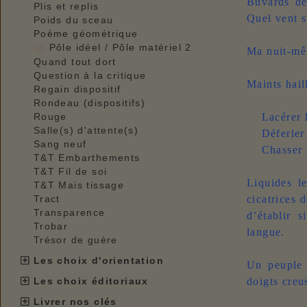
Buvards de
Plis et replis
Quel vent s
Poids du sceau
Poème géométrique
Pôle idéel / Pôle matériel 2
Ma nuit-mê
Quand tout dort
Question à la critique
Maints hail
Regain dispositif
Rondeau (dispositifs)
Lacérer l
Rouge
Salle(s) d'attente(s)
Déferler 
Sang neuf
Chasser l
T&T Embarthements
T&T Fil de soi
Liquides l
T&T Mais tissage
cicatrices 
Tract
Transparence
d’établir 
Trobar
langue.
Trésor de guère
Les choix d'orientation
Un peuple 
doigts creus
Les choix éditoriaux
Livrer nos clés