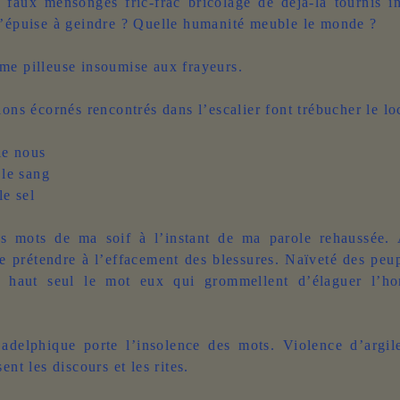
 faux mensonges fric-frac bricolage de déjà-là tournis i
’épuise à geindre ? Quelle humanité meuble le monde ?
me pilleuse insoumise aux frayeurs.
lons écornés rencontrés dans l’escalier font trébucher le lo
e nous
le sang
e sel
es mots de ma soif à l’instant de ma parole rehaussée.
de prétendre à l’effacement des blessures. Naïveté des peu
si haut seul le mot eux qui grommellent d’élaguer l’
adelphique porte l’insolence des mots. Violence d’argil
ent les discours et les rites.