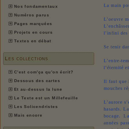
La main po
Nos fondamentaux
Numéros parus
L’oeuvre me
Pages marquées
L’enchâsse
Projets en cours
l’infini des
Textes en débat
Se tenir da
Les collections
L’entre-tem
l’éternité e
C'est com'ça qu'on écrit?
Dessous des cartes
Il faut que
mouches règ
Et au-dessus la lune
Le Texte est un Millefeuille
L’aurore s’
Les Solicendristes
hasards. L
Mais encore
bocage. La
années pass