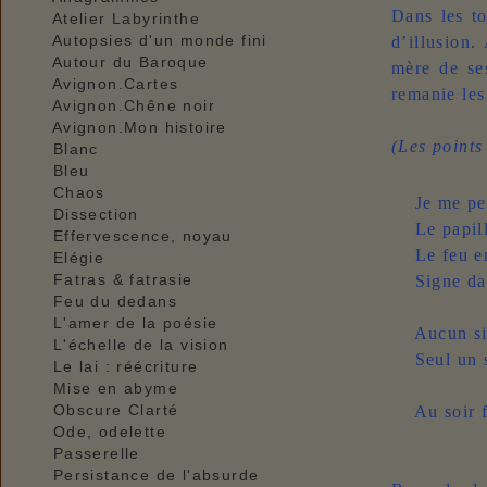
Dans les to
Atelier Labyrinthe
Autopsies d'un monde fini
d’illusion.
Autour du Baroque
mère de ses
Avignon.Cartes
remanie les i
Avignon.Chêne noir
Avignon.Mon histoire
(Les points
Blanc
Bleu
Chaos
Je me perd
Dissection
Le papillo
Effervescence, noyau
Le feu eng
Elégie
Fatras & fatrasie
Signe dans
Feu du dedans
L'amer de la poésie
Aucun sile
L'échelle de la vision
Seul un sé
Le lai : réécriture
Mise en abyme
Obscure Clarté
Au soir fr
Ode, odelette
Passerelle
Persistance de l'absurde