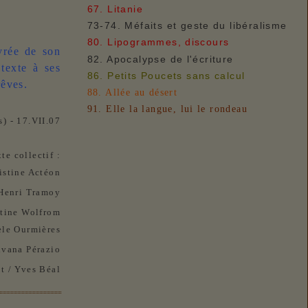
67. Litanie
73-74. Méfaits et geste du libéralisme
80. Lipogrammes, discours
ivrée de son
82. Apocalypse de l'écriture
texte à ses
86. Petits Poucets sans calcul
rêves.
88. Allée au désert
91. Elle la langue, lui le rondeau
) - 17.VII.07
te collectif :
istine Actéon
 Henri Tramoy
stine Wolfrom
èle Ourmières
lvana Pérazio
t / Yves Béal