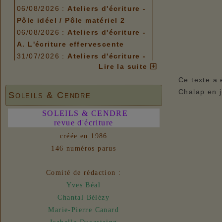
06/08/2026 :
Ateliers d'écriture -
Pôle idéel / Pôle matériel 2
06/08/2026 :
Ateliers d'écriture -
A. L'écriture effervescente
31/07/2026 :
Ateliers d'écriture -
Lire la suite
Plis et replis
Ce texte a 
Options de menu
Chalap en j
Soleils & Cendre
06/08/2026 :
Ateliers d'écriture -
Pôle idéel / Pôle matériel 2
SOLEILS & CENDRE
06/08/2026 :
revue d'écriture
Ateliers d'écriture -
A. L'écriture effervescente
créée en 1986
31/07/2026 :
Ateliers d'écriture -
146 numéros parus
Plis et replis
Comité de rédaction :
Liens
Yves Béal
06/08/2026 :
- Un euro ne fait
Chantal Bélézy
pas le printemps
Marie-Pierre Canard
Nouvelles