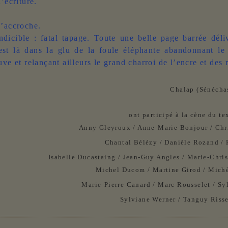
’écriture.
s’accroche.
ndicible : fatal tapage. Toute une belle page barrée dél
est là dans la glu de la foule éléphante abandonnant le 
uve et relançant ailleurs le grand charroi de l’encre et des 
Chalap (Sénéchas
ont participé à la cène du tex
Anny Gleyroux / Anne-Marie Bonjour / Chr
Chantal Bélézy / Danièle Rozand /
Isabelle Ducastaing / Jean-Guy Angles / Marie-Chri
Michel Ducom / Martine Girod / Mich
Marie-Pierre Canard / Marc Rousselet / Sy
Sylviane Werner / Tanguy Risse