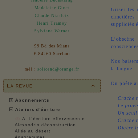
Isabelle Ducastaing
31/07/2026 :
- En vue n° 153
Madeleine Ginet
Griser les 
Claude Niarfeix
cimetières
Henri Tramoy
suppliciés 
Sylviane Werner
L’obscène
conscience
99 Bd des Mians
F-84260 Sarrians
Nos baisers
la langue.
mél :
solicend@orange.fr
Du poète au
La revue

Crache te
Abonnements
Le proviso
Ateliers d'écriture
Un seuil où
A. L'écriture effervescente
Crache to
Alexandrin déconstruction
Digère les
Allée au désert
Anagrammes