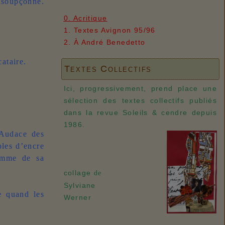
nsoupçonné.
0. Acritique
1. Textes Avignon 95/96
2. À André Benedetto
cataire.
Textes Collectifs
Ici, progressivement, prend place une
sélection des textes collectifs publiés
dans la revue Soleils & cendre depuis
1986.
 Audace des
ples d’encre
homme de sa
collage
de
Sylviane
e quand les
Werner