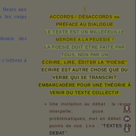
s fleurs aux
s les corps
ACCORDS / DÉSACCORDS ou
PRÉFACE AU DIALOGUE
LE TEXTE EST UN MILLEFEUILLE
phonie des
MERDRE A LA PEUESIE !
LA POESIE DOIT ETRE FAITE PAR
TOUS, NON PAR UN
 s’offrent à
ÉCRIRE, LIRE, ÉDITER LA "POÉSIE"
ECRIRE EST AUTRE CHOSE QUE DU
VERBE QUI SE TRANSCRIT
EMBARCADÈRE POUR UNE THÉORIE À
VENIR DU TEXTE COLLECTIF
Une invitation au débat : la revue
interpelle, pose ses
problématiques, met en débat ses
points de vue. Lire : "
TEXTES EN
DEBAT
".