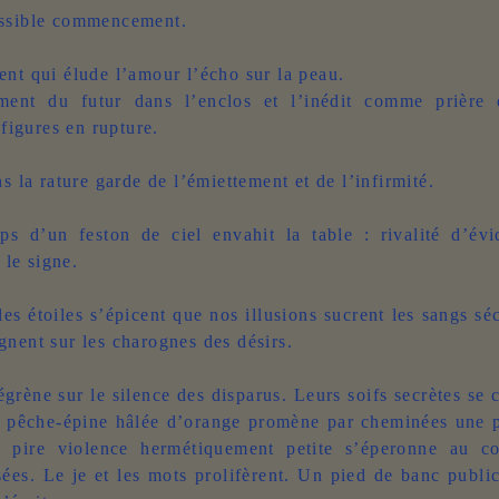
ssible commencement.
nt qui élude l’amour l’écho sur la peau.
ment du futur dans l’enclos et l’inédit comme prière 
 figures en rupture.
ns la rature garde de l’émiettement et de l’infirmité.
ps d’un feston de ciel envahit la table : rivalité d’évi
t le signe.
 les étoiles s’épicent que nos illusions sucrent les sangs sé
nent sur les charognes des désirs.
égrène sur le silence des disparus. Leurs soifs secrètes se 
a pêche-épine hâlée d’orange promène par cheminées une 
 pire violence hermétiquement petite s’éperonne au co
ées. Le je et les mots prolifèrent. Un pied de banc publi