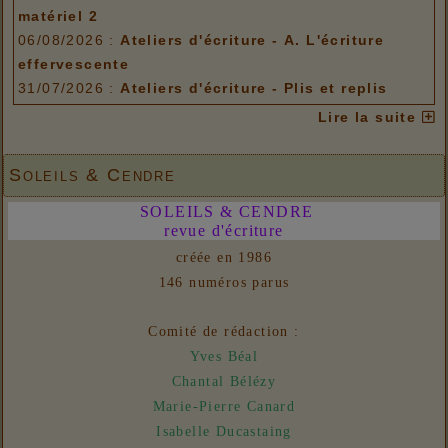
matériel 2
06/08/2026 :
Ateliers d'écriture - A. L'écriture
effervescente
31/07/2026 :
Ateliers d'écriture - Plis et replis
Options de menu
Lire la suite
06/08/2026 :
Ateliers d'écriture - Pôle idéel / Pôle
matériel 2
Soleils & Cendre
06/08/2026 :
Ateliers d'écriture - A. L'écriture
SOLEILS & CENDRE
effervescente
revue d'écriture
31/07/2026 :
Ateliers d'écriture - Plis et replis
créée en 1986
Liens
146 numéros parus
06/08/2026 :
- Un euro ne fait pas le printemps
Nouvelles
Comité de rédaction :
31/07/2026 :
- En vue n° 153
Yves Béal
Chantal Bélézy
Marie-Pierre Canard
Isabelle Ducastaing