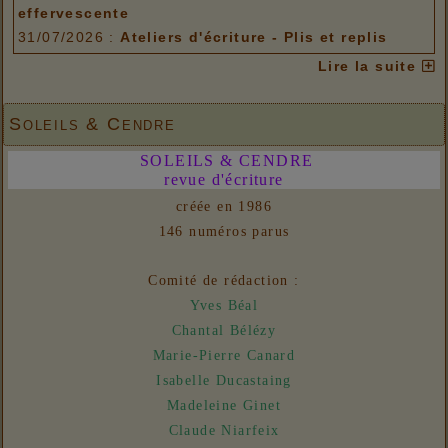
effervescente
31/07/2026 :
Ateliers d'écriture - Plis et replis
Options de menu
Lire la suite
06/08/2026 :
Ateliers d'écriture - Pôle idéel / Pôle
matériel 2
Soleils & Cendre
06/08/2026 :
Ateliers d'écriture - A. L'écriture
SOLEILS & CENDRE
effervescente
revue d'écriture
31/07/2026 :
Ateliers d'écriture - Plis et replis
créée en 1986
Liens
146 numéros parus
06/08/2026 :
- Un euro ne fait pas le printemps
Nouvelles
Comité de rédaction :
31/07/2026 :
- En vue n° 153
Yves Béal
Chantal Bélézy
Marie-Pierre Canard
Isabelle Ducastaing
Madeleine Ginet
Claude Niarfeix