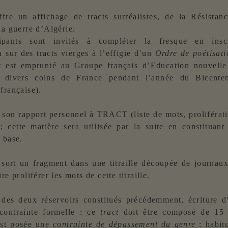
ffre un affichage de tracts surréalistes, de la Résistan
la guerre d’Algérie.
ipants sont invités à compléter la fresque en insc
n sur des tracts vierges à l’effigie d’un
Ordre de poétisat
t est emprunté au Groupe français d’Education nouvelle 
 divers coins de France pendant l’année du Bicente
française).
 son rapport personnel à TRACT (liste de mots, proliférati
; cette matière sera utilisée par la suite en constituan
 base.
 sort un fragment dans une titraille découpée de journau
re proliférer les mots de cette titraille.
 des deux réservoirs constitués précédemment, écriture d
 contrainte formelle : ce
tract
doit être composé de 15 
st posée une
contrainte de dépassement du genre
: habit