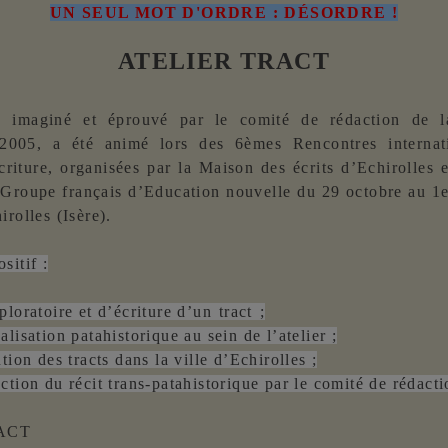
UN SEUL MOT D'ORDRE : DÉSORDRE !
ATELIER TRACT
r, imaginé et éprouvé par le comité de rédaction de 
2005, a été animé lors des 6èmes Rencontres internat
écriture, organisées par la Maison des écrits d’Echirolles e
 Groupe français d’Education nouvelle du 29 octobre au 1
irolles (Isère).
sitif :
loratoire et d’écriture d’un tract ;
lisation patahistorique au sein de l’atelier ;
tion des tracts dans la ville d’Echirolles ;
ction du récit trans-patahistorique par le comité de rédacti
RACT