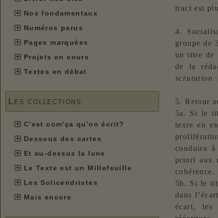
tract est pl
Nos fondamentaux
Numéros parus
4. Socialis
Pages marquées
groupe de 3
un titre de
Projets en cours
de la réd
Textes en débat
scrutation
:
Les collections
5. Retour a
5a. Si le t
C'est com'ça qu'on écrit?
texte en en
proliférati
Dessous des cartes
conduira 
Et au-dessus la lune
priori aux 
Le Texte est un Millefeuille
cohérence.
Les Solicendristes
5b. Si le ti
dans l’écar
Mais encore
écart, les