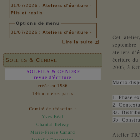
31/07/2026 :
Ateliers d'écriture -
Plis et replis
Options de menu
31/07/2026 :
Ateliers d'écriture -
Cet atelie
Plis et replis
Lire la suite
septembre 
Nouvelles
ateliers d’
31/07/2026 :
- En vue n° 153
Soleils & Cendre
écriture du
2005, à Ech
SOLEILS & CENDRE
revue d'écriture
Macro-dispo
créée en 1986
146 numéros parus
1. Phase exp
2. Contextua
Comité de rédaction :
3a. Distribu
Yves Béal
3b. Constru
Chantal Bélézy
Marie-Pierre Canard
Atelier T