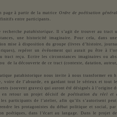
n page à partir de la matrice 
Ordre de poétisation généra
finitifs entre participants.
e recherche
patahistorique
. Il s’agit de trouver au tract 
stances, une historicité imaginaire. Pour cela, dans un
on mise à disposition du groupe (livres d’histoire, journ
oriques), repérer un événement qui aurait pu être à l’or
u tract reçu. Ecrire les circonstances imaginaires ou ab
ou de la découverte de ce tract (contexte, datation, auteur,
tique patahistorique nous invite à nous transformer en h
e, voire de l’absurde, en gardant tout le sérieux et tout l
nts (souvent graves) qui auront été désignés à l’origine du
er en retour un projet décisif de
poétisation du réel et 
les participants de l’atelier, afin qu’ils s’autorisent peut
rendre les protagonistes du débat politique et social, par 
ion poétiques, dans l’écart au langage. Dans le projet d