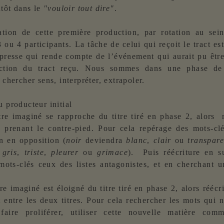
utôt dans le
"vouloir tout dire"
.
ation de cette première production, par rotation au sein
 ou 4 participants. La tâche de celui qui reçoit le tract es
 presse qui rende compte de l’événement qui aurait pu être
action du tract reçu. Nous sommes dans une phase d
 chercher sens, interpréter, extrapoler.
u producteur initial
itre imaginé se rapproche du titre tiré en phase 2, alors 
 prenant le contre-pied. Pour cela repérage des mots-clé
on en opposition (
noir
deviendra
blanc
,
clair
ou
transpare
à
gris
,
triste
,
pleurer
ou
grimace
). Puis réécriture en su
mots-clés ceux des listes antagonistes, et en cherchant 
tre imaginé est éloigné du titre tiré en phase 2, alors réécr
t entre les deux titres. Pour cela rechercher les mots qui
 faire proliférer, utiliser cette nouvelle matière co