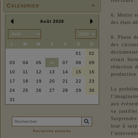
réécriture.
Calendrier

6. Mettre e
des états dé
8. Phase d
des circon
documentati
essais hist
rédaction d
production 
La probléma
l’imaginair
aux événeme
va justifi
Surprendre 
tour à surp
Recherche avancée
l’intervent