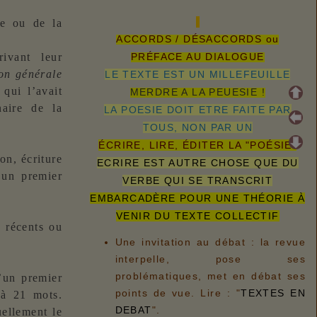
ce ou de la
ACCORDS / DÉSACCORDS ou
rivant leur
PRÉFACE AU DIALOGUE
ion générale
LE TEXTE EST UN MILLEFEUILLE
qui l’avait
MERDRE A LA PEUESIE !
naire de la
LA POESIE DOIT ETRE FAITE PAR
TOUS, NON PAR UN
ÉCRIRE, LIRE, ÉDITER LA "POÉSIE"
on, écriture
ECRIRE EST AUTRE CHOSE QUE DU
t un premier
VERBE QUI SE TRANSCRIT
EMBARCADÈRE POUR UNE THÉORIE À
VENIR DU TEXTE COLLECTIF
x récents ou
Une invitation au débat : la revue
interpelle, pose ses
problématiques, met en débat ses
’un premier
points de vue. Lire : "
TEXTES EN
à 21 mots.
DEBAT
".
uellement le