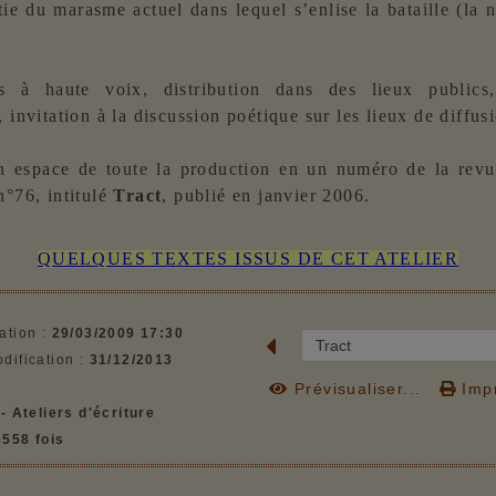
tie du marasme actuel dans lequel s’enlise la bataille (la n
s à haute voix, distribution dans des lieux public
, invitation à la discussion poétique sur les lieux de diffus
n espace de toute la production en un numéro de la revu
n°76, intitulé
Tract
, publié en janvier 2006.
QUELQUES TEXTES ISSUS DE CET ATELIER
ation :
29/03/2009 17:30
dification :
31/12/2013
Prévisualiser...
Impr
:
- Ateliers d'écriture
0558 fois