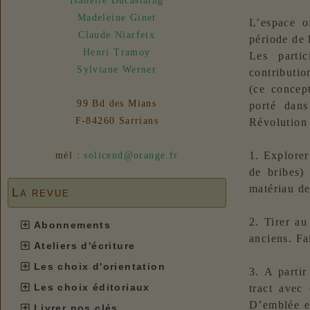
Isabelle Ducastaing
Madeleine Ginet
L’espace o
Claude Niarfeix
période de 
Henri Tramoy
Les partic
Sylviane Werner
contributio
(ce concep
99 Bd des Mians
porté dans
F-84260 Sarrians
Révolution 
1. Explorer
mél :
solicend@orange.fr
de bribes) 
matériau de
La revue
2. Tirer au
Abonnements
anciens. Fai
Ateliers d'écriture
Les choix d'orientation
3. A partir
Les choix éditoriaux
tract avec
D’emblée e
Livrer nos clés