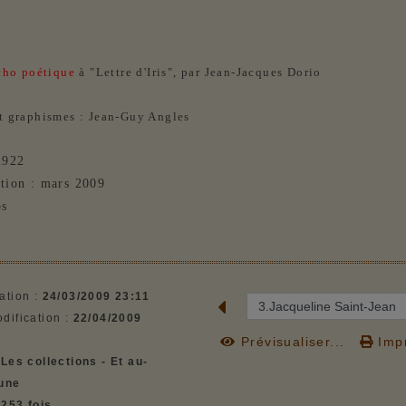
cho poétique
à "Lettre d'Iris", par Jean-Jacques Dorio
t graphismes : Jean-Guy Angles
2922
tion : mars 2009
os
ation :
24/03/2009 23:11
dification :
22/04/2009
Prévisualiser...
Impr
:
Les collections - Et au-
lune
1253 fois