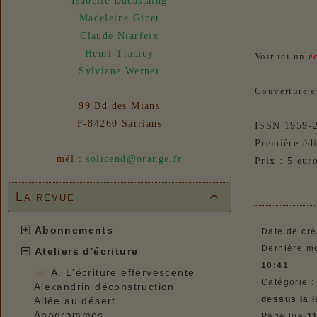
Isabelle Ducastaing
31/07/2026 :
- En vue n° 153
Madeleine Ginet
Claude Niarfeix
Henri Tramoy
Voir ici un
é
Sylviane Werner
Couverture e
99 Bd des Mians
F-84260 Sarrians
ISSN 1959-
Première édi
mél :
solicend@orange.fr
Prix : 5 eur
La revue

Abonnements
Date de cré
Dernière mo
Ateliers d'écriture
10:41
A. L'écriture effervescente
Catégorie 
Alexandrin déconstruction
dessus la 
Allée au désert
Anagrammes
Page lue
1