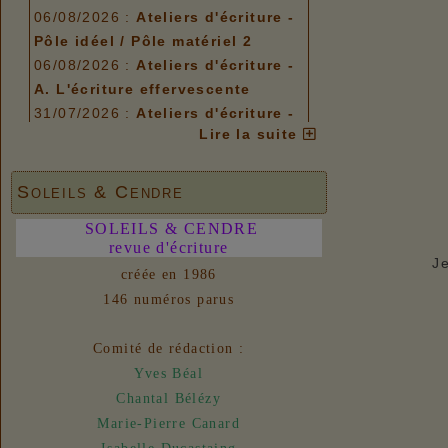
06/08/2026 :
Ateliers d'écriture -
Pôle idéel / Pôle matériel 2
06/08/2026 :
Ateliers d'écriture -
A. L'écriture effervescente
31/07/2026 :
Ateliers d'écriture -
Lire la suite
Plis et replis
Options de menu
Soleils & Cendre
06/08/2026 :
Ateliers d'écriture -
Pôle idéel / Pôle matériel 2
SOLEILS & CENDRE
06/08/2026 :
revue d'écriture
Ateliers d'écriture -
J
A. L'écriture effervescente
créée en 1986
31/07/2026 :
Ateliers d'écriture -
146 numéros parus
Plis et replis
Comité de rédaction :
Liens
Yves Béal
06/08/2026 :
- Un euro ne fait
Chantal Bélézy
pas le printemps
Marie-Pierre Canard
Nouvelles