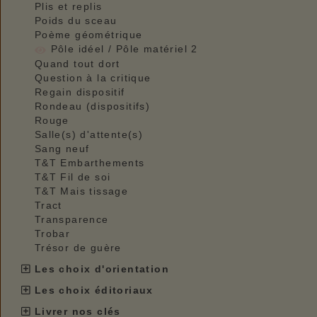
Plis et replis
Poids du sceau
Poème géométrique
Pôle idéel / Pôle matériel 2
Quand tout dort
Question à la critique
Regain dispositif
Rondeau (dispositifs)
Rouge
Salle(s) d'attente(s)
Sang neuf
T&T Embarthements
T&T Fil de soi
T&T Mais tissage
Tract
Transparence
Trobar
Trésor de guère
Les choix d'orientation
Les choix éditoriaux
Livrer nos clés