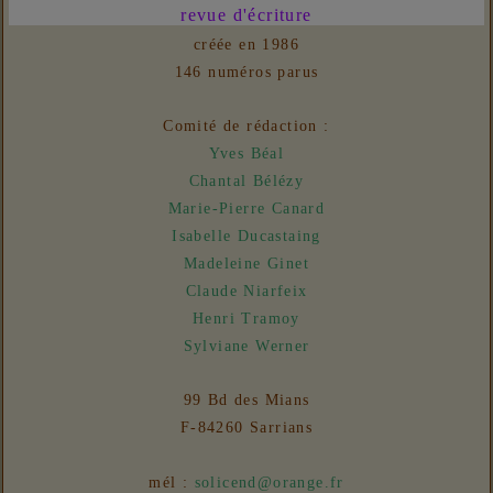
revue d'écriture
31/07/2026 :
Ateliers d'écriture - Plis et replis
créée en 1986
Liens
146 numéros parus
06/08/2026 :
- Un euro ne fait pas le printemps
Nouvelles
Comité de rédaction :
31/07/2026 :
- En vue n° 153
Yves Béal
Chantal Bélézy
Marie-Pierre Canard
Isabelle Ducastaing
Madeleine Ginet
Claude Niarfeix
Henri Tramoy
Sylviane Werner
99 Bd des Mians
F-84260 Sarrians
mél :
solicend@orange.fr