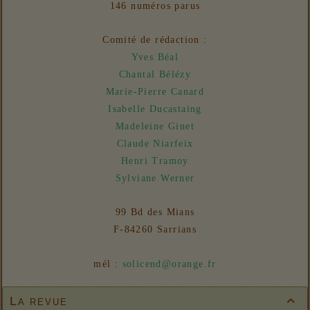
146 numéros parus
06/08/2026 :
- Un euro ne fait pas le printemps
Nouvelles
Comité de rédaction :
31/07/2026 :
- En vue n° 153
Yves Béal
Chantal Bélézy
Marie-Pierre Canard
Isabelle Ducastaing
Madeleine Ginet
Claude Niarfeix
Henri Tramoy
Sylviane Werner
99 Bd des Mians
F-84260 Sarrians
mél :
solicend@orange.fr
La revue
