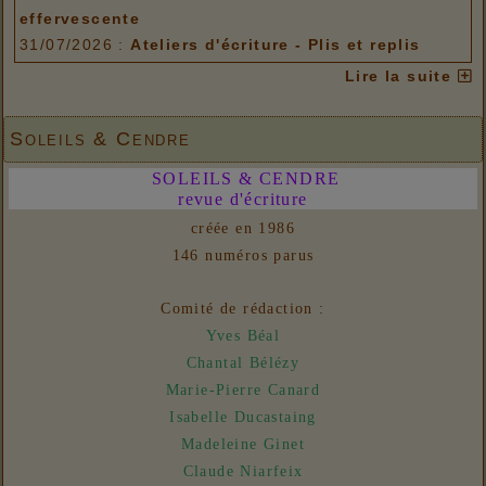
effervescente
31/07/2026 :
Ateliers d'écriture - Plis et replis
Options de menu
Lire la suite
06/08/2026 :
Ateliers d'écriture - Pôle idéel / Pôle
matériel 2
Soleils & Cendre
06/08/2026 :
Ateliers d'écriture - A. L'écriture
SOLEILS & CENDRE
effervescente
revue d'écriture
31/07/2026 :
Ateliers d'écriture - Plis et replis
créée en 1986
Liens
146 numéros parus
06/08/2026 :
- Un euro ne fait pas le printemps
Nouvelles
Comité de rédaction :
31/07/2026 :
- En vue n° 153
Yves Béal
Chantal Bélézy
Marie-Pierre Canard
Isabelle Ducastaing
Madeleine Ginet
Claude Niarfeix