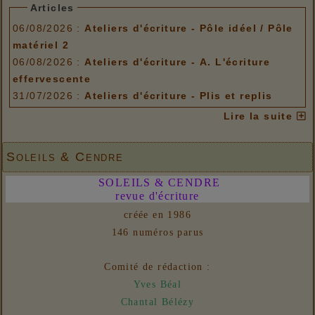
Articles
06/08/2026 :
Ateliers d'écriture - Pôle idéel / Pôle
matériel 2
06/08/2026 :
Ateliers d'écriture - A. L'écriture
effervescente
31/07/2026 :
Ateliers d'écriture - Plis et replis
Options de menu
Lire la suite
06/08/2026 :
Ateliers d'écriture - Pôle idéel / Pôle
matériel 2
Soleils & Cendre
06/08/2026 :
Ateliers d'écriture - A. L'écriture
SOLEILS & CENDRE
effervescente
revue d'écriture
31/07/2026 :
Ateliers d'écriture - Plis et replis
créée en 1986
Liens
146 numéros parus
06/08/2026 :
- Un euro ne fait pas le printemps
Nouvelles
Comité de rédaction :
31/07/2026 :
- En vue n° 153
Yves Béal
Chantal Bélézy