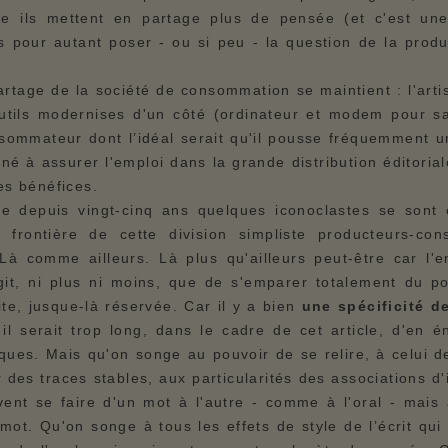
ce ils mettent en partage plus de pensée (et c'est une
 pour autant poser - ou si peu - la question de la produ
rtage de la société de consommation se maintient : l'arti
utils modernises d'un côté (ordinateur et modem pour sa
sommateur dont l’idéal serait qu'il pousse fréquemment u
tiné à assurer l'emploi dans la grande distribution éditorial
les bénéfices.
ue depuis vingt-cinq ans quelques iconoclastes se sont
la frontière de cette division simpliste producteurs-co
. Là comme ailleurs. Là plus qu'ailleurs peut-être car l'
'agit, ni plus ni moins, que de s'emparer totalement du p
te, jusque-là réservée. Car il y a bien
u
ne spécificité d
il serait trop long, dans le cadre de cet article, d'en 
iques. Mais qu'on songe au pouvoir de se relire, à celui d
 des traces stables, aux particularités des associations d'
uvent se faire d'un mot à l'autre - comme à l'oral - mais
 mot. Qu'on songe à tous les effets de style de l’écrit qui 