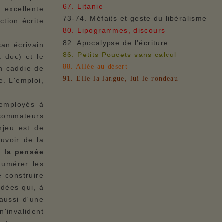
67. Litanie
 excellente
73-74. Méfaits et geste du libéralisme
ction écrite
80. Lipogrammes, discours
82. Apocalypse de l'écriture
san écrivain
86. Petits Poucets sans calcul
 doc) et le
88. Allée au désert
n caddie de
91. Elle la langue, lui le rondeau
e. L'emploi,
 employés à
nsommateurs
enjeu est de
ouvoir de la
e la pensée
énumérer les
e construire
idées qui, à
 aussi d'une
n'invalident