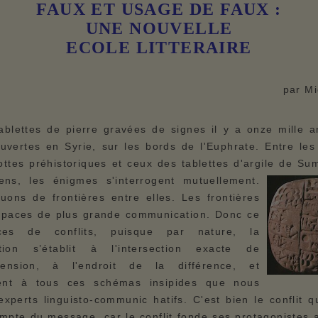
FAUX ET USAGE DE FAUX :
UNE NOUVELLE
ECOLE LITTERAIRE
par M
ablettes de pierre gravées de signes il y a onze mille a
uvertes en Syrie, sur les bords de l'Euphrate. Entre les
ottes préhistoriques et ceux des tablettes d'argile de S
ens, les énigmes s'interrogent mutuellement.
ons de frontières entre elles. Les frontières
spaces de plus grande communication. Donc ce
es de conflits, puisque par nature, la
tion s’établit à l'intersection exacte de
éhension, à l'endroit de la différence, et
ment à tous ces schémas insipides que nous
 experts linguisto-communic hatifs. C'est bien le conflit q
mpte du message, car le conflit fonde ses protagonistes 