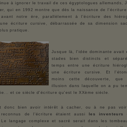
tinue à ignorer le travail de ces égyptologues allemands,
ier, qui en 1992 montre que dès la naissance de l'écritur
avant notre ère, parallèlement à l'écriture des hiéro
une écriture cursive, débarrassée de sa dimension sa
plus pratique.
Jusque là, l'idée dominante avait 
stades bien distincts et sépar
temps entre une écriture hiérog
une écriture cursive. Et l'éton
moins cette découverte, que
illusion dans laquelle on a pu te
ie... et ce siècle d'écriture qu'est le XXème siècle.
t donc bien avoir intérêt à cacher, ou à ne pas voir
 reconnus de l'écriture étaient aussi
les inventeurs
 Le langage complexe et sacré serait dans les tombea