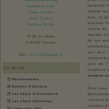
Isabelle Ducastaing
31/07/2026 :
- En vue n° 153
nécessité d
Madeleine Ginet
installe le
Claude Niarfeix
près, ce qu
Henri Tramoy
écartons fr
Sylviane Werner
culture du
laquelle n
99 Bd des Mians
de nos act
F-84260 Sarrians
révolution
sert donc 
mél :
solicend@orange.fr
comprendre,
celui de 
La revue
complices 
sommes c
Abonnements
Ateliers d'écriture
Donc nous 
Les choix d'orientation
découverte
l'écriture 
Les choix éditoriaux
centaine d
Livrer nos clés