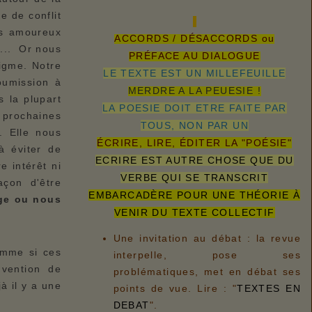
 de conflit
urs amoureux
ACCORDS / DÉSACCORDS ou
t... Or nous
PRÉFACE AU DIALOGUE
nigme. Notre
LE TEXTE EST UN MILLEFEUILLE
oumission à
MERDRE A LA PEUESIE !
 la plupart
LA POESIE DOIT ETRE FAITE PAR
 prochaines
TOUS, NON PAR UN
. Elle nous
ÉCRIRE, LIRE, ÉDITER LA "POÉSIE"
à éviter de
ECRIRE EST AUTRE CHOSE QUE DU
e intérêt ni
VERBE QUI SE TRANSCRIT
çon d'être
EMBARCADÈRE POUR UNE THÉORIE À
nge ou nous
VENIR DU TEXTE COLLECTIF
Une invitation au débat : la revue
omme si ces
interpelle, pose ses
nvention de
problématiques, met en débat ses
à il y a une
points de vue. Lire : "
TEXTES EN
DEBAT
".