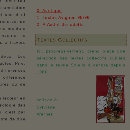
 révélerait
ccumulation
0. Acritique
t secret et
1. Textes Avignon 95/96
préserver un
2. À André Benedetto
rie mentale
inventer le
Textes Collectifs
es à travers
Ici, progressivement, prend place une
 deux. Les
sélection des textes collectifs publiés
ables. Pire,
dans la revue Soleils & cendre depuis
 différences
1986.
 différence
aires ou de
u lecteur en
collage
de
déologie des
Sylviane
si c'est par
Werner
uste de dire