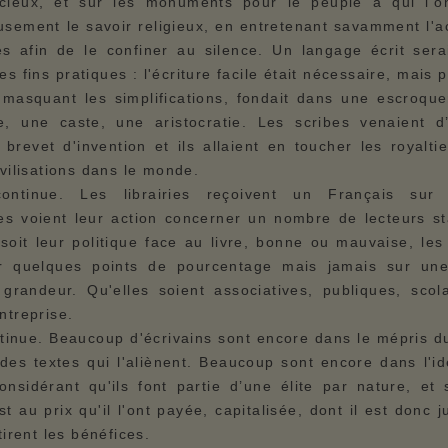
ncieux, et sur les monuments pour le peuple à qui l'on
sement le savoir religieux, en entretenant savamment l'a
s afin de le confiner au silence. Un langage écrit serai
es fins pratiques : l'écriture facile était nécessaire, mais 
 masquant les simplifications, fondait dans une escroque
e, une caste, une aristocratie. Les scribes venaient d’
brevet d'invention et ils allaient en toucher les royalti
ivilisations dans le monde.
ontinue. Les librairies reçoivent un Français sur
es voient leur action concerner un nombre de lecteurs st
soit leur politique face au livre, bonne ou mauvaise, les
r quelques points de pourcentage mais jamais sur une
 grandeur. Qu'elles soient associatives, publiques, scol
ntreprise.
tinue. Beaucoup d'écrivains sont encore dans le mépris d
des textes qui l'aliènent. Beaucoup sont encore dans l'i
nsidérant qu'ils font partie d’une élite par nature, et 
est au prix qu'il l'ont payée, capitalisée, dont il est donc j
tirent les bénéfices.