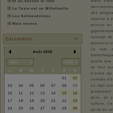
dieux sile
Et au-dessus la lune
parcimonieu
Le Texte est un Millefeuille
des énigme
Les Solicendristes
réservé à d
Mais encore
pouvoir en
gigantesqu
concept de 
Calendrier

plusieurs c
Le rapt c
bibliothèqu
quelle que 
se font su
d'ordre de
comités d'e
Le rapt con
produisant 
dons, en co
culture, c'
qu'ils en re