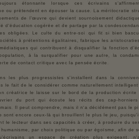
oujours étonnante lorsque ces écrivains s'affirmen
ne ou prétendent en épouser la cause. La méritocratie str
sements de l’œuvre qui devient sournoisement didactiqu
ité d'éducation cogérée et de partage par la condescenda
es obligées. Le culte du entre-soi qui fit si bien basc
ociétés à prétentions égalitaires, fabrique les aristocraties 
 médiatiques qui contribuent à disqualifier la fonction d'é
population, à la surqualifier pour une autre, la condam
erte de contact critique avec la pensée écrite.
ins les plus progressistes s'installent dans la connive
is le fait de le considérer comme naturellement intelligen
on créatrice le laisse sur le bord de la production écrite 
vrier du port qui écoute les récits des cap-hornier
mais. Il peut comprendre, mais il n'a décidément pas le p
e sont encore ceux-là qui brouillent le plus le jeu, puisqu'il
nt le lecteur dans ses capacités à créer, à produire du sen
 humanisme, par choix politique ou par égoïsme, afin de 
u’écrivains un espace de création plus exigeant, n