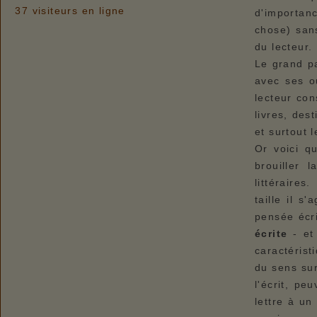
37 visiteurs en ligne
d'importan
chose) sans
du lecteur.
Le grand pa
avec ses o
lecteur con
livres, des
et surtout 
Or voici q
brouiller 
littéraires
taille il s
pensée écri
écrite
- et 
caractérist
du sens sur
l'écrit, pe
lettre à un