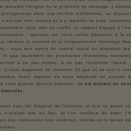
e résoudre l'énigme ou le problème du message. L'absence
s protagonistes dans une terrible indifférence, au disco
i n'est pas rien, encore qu'à y regarder de près, justemen
ileusement cette idée du conflit, ce rapport engagé à l'é
 consensus - appuyée sur notre solide éducation à la s
ous rendons si souvent et si religieusement hommage dans
es - nous sert même de contrat social en attendant les
s, et pas seulement les prochaines révolutions mentales
surtout à ne pas penser, à ne pas rencontrer l'autre, 
 à nous dispenser de chercher. Et que ce ne soit ni notr
l'espèce homo sapiens ne nous empêche en aucune fa
de cette grande déroute humaine :
la vie devient un so
ommandés
.
voici avec les énigmes de l'écriture, et tout se passe c
s n'avaient pas eu lieu, et l'on continue de dater l'i
dans des civilisations bien repérées, comme on le faisait déj
'années.