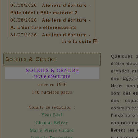
06/08/2026 :
Ateliers d'écriture -
Pôle idéel / Pôle matériel 2
06/08/2026 :
Ateliers d'écriture -
A. L'écriture effervescente
31/07/2026 :
Ateliers d'écriture -
Lire la suite
Plis et replis
Options de menu
Quelques t
Soleils & Cendre
06/08/2026 :
Ateliers d'écriture -
d'être déco
Pôle idéel / Pôle matériel 2
SOLEILS & CENDRE
grandes gr
06/08/2026 :
revue d'écriture
Ateliers d'écriture -
des Egypti
A. L'écriture effervescente
créée en 1986
Nous manqu
31/07/2026 :
Ateliers d'écriture -
146 numéros parus
sont ces e
Plis et replis
des espac
Comité de rédaction :
communica
Liens
l'incompr
Yves Béal
06/08/2026 :
- Un euro ne fait
contraire
Chantal Bélézy
pas le printemps
livrent les
Marie-Pierre Canard
Nouvelles
prise en co