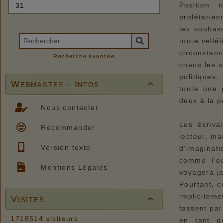
Position t
prolétarien
les soubas
toute vellé
circonstanc
Recherche avancée
chaos les s
politiques,
Webmaster - Infos

toute une 
deux à la p
Nous contacter
Les écriva
Recommander
lecteur, ma
Version texte
d'imaginati
comme l'ou
Mentions Légales
voyagera ja
Pourtant, c
impliciteme
Visites

fassent par
1718514 visiteurs
en tant q