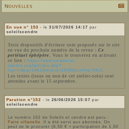
Nouvelles
En vue n° 153
- le
31/07/2026 14:17
par
soleilscendre
Trois dispositifs d'écriture sont proposés sur le site
en vue du prochain numéro de la revue :
Ce
pertétuel éphépère
. Vous le trouverez en activant
ce lien :
https://www.soleils-et-
cendre.org/articles.php?
lng=fr&pg=1461&mnuid=1049&tconfig=0#z2
.
Les textes (issus ou non de cet atelier-solo) sont
attendus avant le 15 septembre.
Parution n°152
- le
26/06/2026 15:07
par
soleilscendre
Le numéro 152 de Soleils et cendre est paru :
Faire villanelle
. Il a été servi aux abonnés. On
peut se le procurer (6,50 € + participation de 1,50