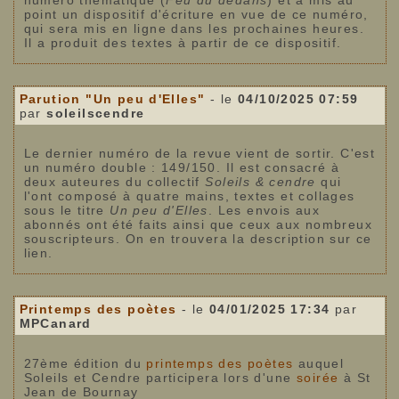
numéro thématique (
Feu du dedans
) et a mis au
point un dispositif d'écriture en vue de ce numéro,
qui sera mis en ligne dans les prochaines heures.
Il a produit des textes à partir de ce dispositif.
Parution "Un peu d'Elles"
- le
04/10/2025 07:59
par
soleilscendre
Le dernier numéro de la revue vient de sortir. C'est
un numéro double : 149/150. Il est consacré à
deux auteures du collectif
Soleils & cendre
qui
l'ont composé à quatre mains, textes et collages
sous le titre
Un peu d'Elles
. Les envois aux
abonnés ont été faits ainsi que ceux aux nombreux
souscripteurs. On en trouvera la description sur ce
lien.
Printemps des poètes
- le
04/01/2025 17:34
par
MPCanard
27ème édition du
printemps des poètes
auquel
Soleils et Cendre participera lors d'une
soirée
à St
Jean de Bournay