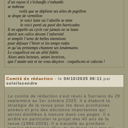
d’un rayon il s’échauffe s’enhardit
se redresse
voilà que se déplient ses ailes de papillon
se drape de vermillon
le voici luire où l’abeille se mire
le voici porté au pavé des barricades.
Il en appelle au cycle car jamais ne se lasse
durcit son calice devant l’adversité
et remplit l’urne de belles intentions
pour déjouer l’hiver et les temps rudes
et qu’au printemps chantent ses lendemains.
Le coquelicot est un allié fidèle.
Alors amis lecteurs, amies lectrices,
que l’année soit et ne vous déçoive : coquelicots et calicots !
Comité de rédaction
- le
04/10/2025 08:11
par
soleilscendre
Le comité de rédaction s'est réuni à Sarrians du 29
septembre au 1er octobre 2025. Il a élaboré la
stratégie de la revue pour les deux prochaines
années et pris des décisions importantes qui
seront distillées à mesure dans ces pages. Il a
arrêté en particulier le projet des 40 ans de la
revue (1986-2026). Il a travaillé au prochain