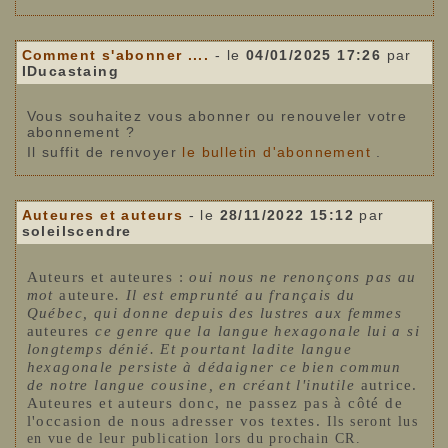
Comment s'abonner ....
- le
04/01/2025 17:26
par
IDucastaing
Vous souhaitez vous abonner ou renouveler votre
abonnement ?
Il suffit de renvoyer
le bulletin d'abonnement
.
Auteures et auteurs
- le
28/11/2022 15:12
par
soleilscendre
Auteurs et auteures :
oui nous ne renonçons pas au
mot
auteure
. Il est emprunté au français du
Québec, qui donne depuis des lustres aux femmes
auteures
ce genre que la langue hexagonale lui a si
longtemps dénié. Et pourtant ladite langue
hexagonale persiste à dédaigner ce bien commun
de notre langue cousine, en créant l'inutile
autrice.
Auteures et auteurs donc, ne passez pas à côté de
l'occasion de nous adresser vos textes.
Ils seront lus
en vue de leur publication lors du prochain CR.