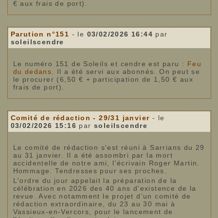
€ aux frais de port).
Parution n°151
- le
03/02/2026 16:44
par
soleilscendre
Le numéro 151 de Soleils et cendre est paru :
Feu
du dedans
. Il a été servi aux abonnés. On peut se
le procurer (6,50 € + participation de 1,50 € aux
frais de port).
Comité de rédaction - 29/31 janvier
- le
03/02/2026 15:16
par
soleilscendre
Le comité de rédaction s'est réuni à Sarrians du 29
au 31 janvier. Il a été assombri par la mort
accidentelle de notre ami, l'écrivain Roger Martin.
Hommage. Tendresses pour ses proches.
L'ordre du jour appelait la préparation de la
célébration en 2026 des 40 ans d'existence de la
revue. Avec notamment le projet d'un comité de
rédaction extraordinaire, du 23 au 30 mai à
Vassieux-en-Vercors, pour le lancement de