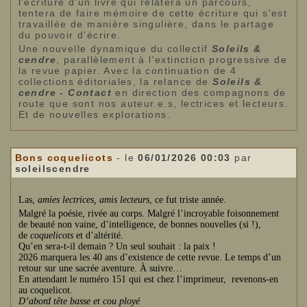
l'écriture d'un livre qui relatera un parcours,
tentera de faire mémoire de cette écriture qui s'est
travaillée de manière singulière, dans le partage
du pouvoir d'écrire.
Une nouvelle dynamique du collectif
Soleils &
cendre
, parallèlement à l'extinction progressive de
la revue papier. Avec la continuation de 4
collections éditoriales, la relance de
Soleils &
cendre - Contact
en direction des compagnons de
route que sont nos auteur.e.s, lectrices et lecteurs.
Et de nouvelles explorations.
Bons coquelicots
- le
06/01/2026 00:03
par
soleilscendre
Las,
amies lectrices, amis lecteurs
, ce fut triste année.
Malgré la poésie, rivée au corps. Malgré l’incroyable foisonnement
de beauté non vaine, d’intelligence, de bonnes nouvelles (si !),
de
coquelicots
et d’altérité.
Qu’en sera-t-il demain ? Un seul souhait : la paix !
2026 marquera les 40 ans d’existence de cette revue. Le temps d’un
retour sur une sacrée aventure. À suivre…
En attendant le numéro 151 qui est chez l’imprimeur, revenons-en
au coquelicot.
D’abord tête basse et cou ployé