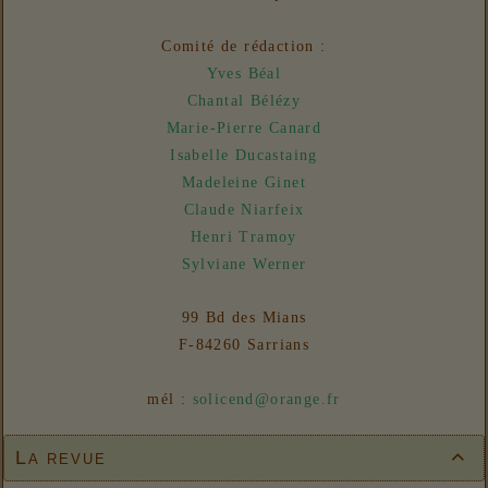
06/08/2026 :
- Un euro ne fait pas le printemps
Nouvelles
Comité de rédaction :
31/07/2026 :
- En vue n° 153
Yves Béal
Chantal Bélézy
Marie-Pierre Canard
Isabelle Ducastaing
Madeleine Ginet
Claude Niarfeix
Henri Tramoy
Sylviane Werner
99 Bd des Mians
F-84260 Sarrians
mél :
solicend@orange.fr
La revue
