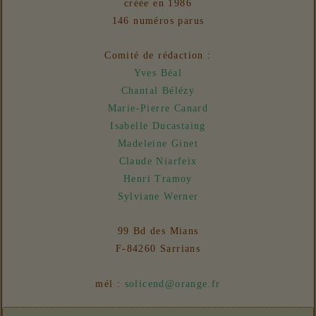
créée en 1986
Liens
146 numéros parus
06/08/2026 :
- Un euro ne fait pas le printemps
Nouvelles
Comité de rédaction :
31/07/2026 :
- En vue n° 153
Yves Béal
Chantal Bélézy
Marie-Pierre Canard
Isabelle Ducastaing
Madeleine Ginet
Claude Niarfeix
Henri Tramoy
Sylviane Werner
99 Bd des Mians
F-84260 Sarrians
mél :
solicend@orange.fr