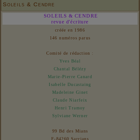
matériel 2
Soleils & Cendre
06/08/2026 :
Ateliers d'écriture - A. L'écriture
SOLEILS & CENDRE
effervescente
revue d'écriture
31/07/2026 :
Ateliers d'écriture - Plis et replis
créée en 1986
Liens
146 numéros parus
06/08/2026 :
- Un euro ne fait pas le printemps
Nouvelles
Comité de rédaction :
31/07/2026 :
- En vue n° 153
Yves Béal
Chantal Bélézy
Marie-Pierre Canard
Isabelle Ducastaing
Madeleine Ginet
Claude Niarfeix
Henri Tramoy
Sylviane Werner
99 Bd des Mians
F-84260 Sarrians