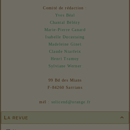
Nouvelles
Comité de rédaction :
31/07/2026 :
- En vue n° 153
Yves Béal
Chantal Bélézy
Marie-Pierre Canard
Isabelle Ducastaing
Madeleine Ginet
Claude Niarfeix
Henri Tramoy
Sylviane Werner
99 Bd des Mians
F-84260 Sarrians
mél :
solicend@orange.fr
La revue
