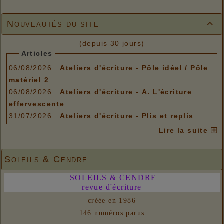
Nouveautés du site

(depuis 30 jours)
Articles
06/08/2026 :
Ateliers d'écriture - Pôle idéel / Pôle
matériel 2
06/08/2026 :
Ateliers d'écriture - A. L'écriture
effervescente
31/07/2026 :
Ateliers d'écriture - Plis et replis
Options de menu
Lire la suite
06/08/2026 :
Ateliers d'écriture - Pôle idéel / Pôle
matériel 2
Soleils & Cendre
06/08/2026 :
Ateliers d'écriture - A. L'écriture
SOLEILS & CENDRE
effervescente
revue d'écriture
31/07/2026 :
Ateliers d'écriture - Plis et replis
créée en 1986
Liens
146 numéros parus
06/08/2026 :
- Un euro ne fait pas le printemps