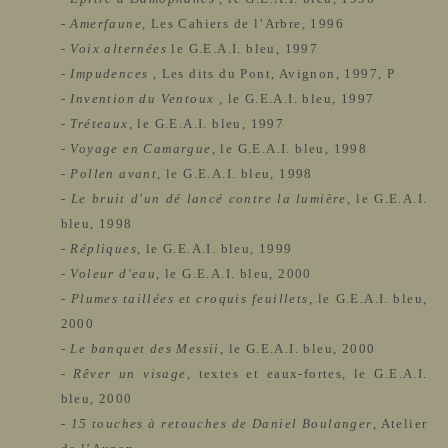
-
Amerfaune
, Les Cahiers de l’Arbre, 1996
-
Voix alternées
le G.E.A.I. bleu, 1997
-
Impudences
, Les dits du Pont, Avignon, 1997, P
-
Invention du Ventoux
, le
G.E.A.I.
bleu, 1997
-
Tréteaux
, le
G.E.A.I.
bleu, 1997
-
Voyage en Camargue
, le
G.E.A.I.
bleu, 1998
-
Pollen avant
, le
G.E.A.I.
bleu, 1998
-
Le bruit d'un dé lancé contre la lumière
,
le
G.E.A.I.
bleu, 1998
-
Répliques
, le
G.E.A.I.
bleu, 1999
-
Voleur d'eau
,
le
G.E.A.I.
bleu, 2000
-
Plumes taillées et croquis feuillets
,
le
G.E.A.I.
bleu,
2000
-
Le banquet des Messii
, le
G.E.A.I.
bleu, 2000
-
Rêver un visage
, textes et eaux-fortes, le
G.E.A.I.
bleu, 2000
-
15 touches à retouches de Daniel Boulanger
, Atelier