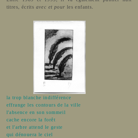
titres, écrits
avec et pour
les enfants.
la trop blanche indifférence
effrange les contours de la ville
l'absence en son sommeil
cache encore la forêt
et l'arbre attend le geste
qui dénouera le ciel