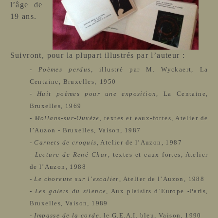
l’âge de
19 ans.
Suivront, pour la plupart illustrés par l’auteur :
-
Poèmes perdus
, illustré par M. Wyckaert, La
Centaine, Bruxelles
,
1950
-
Huit poèmes pour une exposition
, La Centaine,
Bruxelles, 1969
-
Mollans-sur-Ouvèze
, textes et eaux-fortes, Atelier de
l’Auzon - Bruxelles, Vaison, 1987
-
Carnets de croquis
,
Atelier de l’Auzon, 1987
-
Lecture de René Char
, textes et eaux-fortes, Atelier
de l’Auzon, 1988
-
Le choreute sur l’escalier
, Atelier de l’Auzon, 1988
-
Les galets du silence
, Aux plaisirs d’Europe -Paris,
Bruxelles, Vaison, 1989
-
Impasse de la corde
, le
G.E.A.I.
bleu, Vaison, 1990