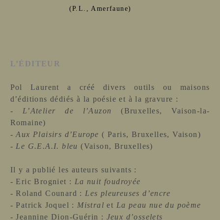
(P.L., Amerfaune)
L’ÉDITEUR
Pol Laurent a créé divers outils ou maisons
d’éditions dédiés à la poésie et à la gravure :
-
L’Atelier de l’Auzon
(Bruxelles, Vaison-la-
Romaine)
-
Aux Plaisirs d’Europe
( Paris, Bruxelles, Vaison)
-
Le G.E.A.I. bleu
(Vaison, Bruxelles)
Il y a publié les auteurs suivants :
- Eric Brogniet :
La nuit foudroyée
- Roland Counard :
Les pleureuses d’encre
- Patrick Joquel :
Mistral
et
La peau nue du poème
- Jeannine Dion-Guérin :
Jeux d’osselets