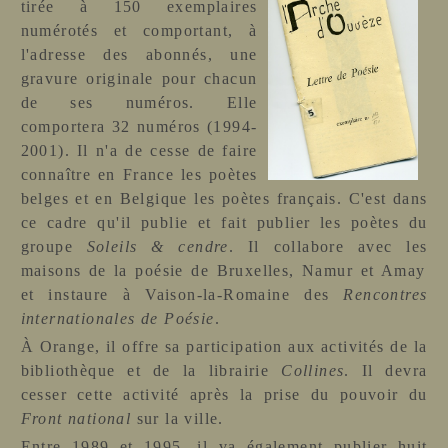
tirée à 150 exemplaires
numérotés et comportant, à
l'adresse des abonnés, une
gravure originale pour chacun
de ses numéros. Elle
comportera 32 numéros (1994-
2001). Il n'a de cesse de faire
connaître en France les poètes
belges et en Belgique les poètes français. C'est dans
ce cadre qu'il publie et fait publier les poètes du
groupe
Soleils
& cendre
. Il collabore avec les
mais
ons de la poésie de Bruxelles, Namur et Amay
et instaure à Vaison-la-Romaine des
Rencontres
internationales de Poésie
.
À Orange, il offre sa participation aux activités de la
bibliothèque et de la librairie
Collines
. Il devra
cesser cette activité après la prise du pouvoir du
Front national
sur la ville.
Entre 1989 et 1995, il va également publier huit