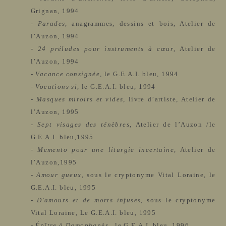
Grignan, 1994
-
Parades
, anagrammes, dessins et bois, Atelier de
l’Auzon, 1994
-
24 préludes pour instruments à cœur
, Atelier de
l’Auzon, 1994
-
Vacance consignée
, le G.E.A.I. bleu, 1994
-
Vocations si
,
le G.E.A.I. bleu, 1994
-
Masques miroirs et vides
, livre d’artiste, Atelier de
l’Auzon, 1995
-
Sept visages des ténèbres
, Atelier de l’Auzon /le
G.E.A.I. bleu,1995
-
Memento pour une liturgie incertaine
,
Atelier de
l’Auzon,1995
-
Amour gueux
, sous le cryptonyme Vital Loraine, le
G.E.A.I. bleu, 1995
-
D'amours et de morts infuses
,
sous le cryptonyme
Vital Loraine, Le G.E.A.I. bleu, 1995
-
Épître à Damophanès
, le G.E.A.I. bleu, 1996