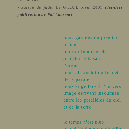
de l’Auzon
-
Saison de jade
, Le G.E.A.I. bleu, 2
001
(dernière
publication de Pol Laurent)
nous gardons du premier
instant
le désir innocent de
justifier le hasard
l'orguei
l
nous affranchit du lieu et
de la parol
e
nous érige face à l'univers
image dérivant insoumise
entre les parallèles du ciel
et de la terre
le temps n'est plus
quand l'aube nous réveill
e