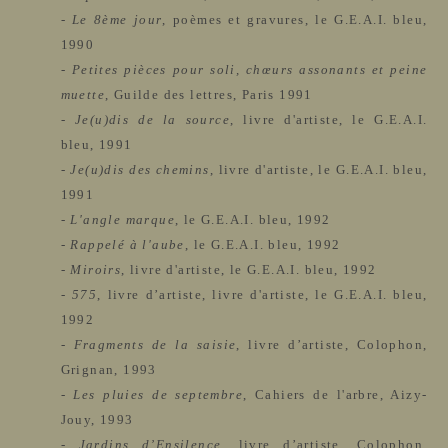
-
Le 8ème jour
, poèmes et gravures, le
G.E.A.I.
bleu,
1990
-
Petites pièces pour soli, chœurs assonants et peine
muette
, Guilde des lettres, Paris 1991
-
Je(u)dis de la source
, livre d'artiste, le
G.E.A.I.
bleu, 1991
-
Je(u)dis des chemins
, livre d'artiste, le
G.E.A.I.
bleu,
1991
-
L'angle marque
, le
G.E.A.I.
bleu, 1992
-
Rappelé à l'aube
, le
G.E.A.I.
bleu, 1992
-
Miroirs
, livre d'artiste, le
G.E.A.I.
bleu, 1992
-
575
, livre d’artiste, livre d'artiste, le
G.E.A.I.
bleu,
1992
-
Fragments de la saisie
, livre d’artiste, Colophon,
Grignan, 1993
-
Les pluies de septembre
, Cahiers de l'arbre, Aizy-
Jouy, 1993
-
Jardins d’Ensilence
, livre d’artiste, Colophon,