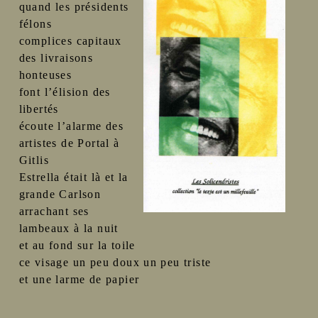
quand les présidents
félons
complices capitaux
des livraisons
honteuses
font l’élision des
libertés
écoute l’alarme des
artistes de Portal à
Gitlis
Estrella était là et la
grande Carlson
arrachant ses
lambeaux à la nuit
et au fond sur la toile
ce visage un peu doux un peu triste
et une larme de papier