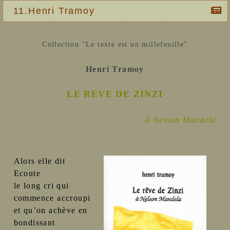
11.Henri Tramoy
Collection "Le texte est un millefeuille"
Henri Tramoy
LE REVE DE ZINZI
à Nelson Mandela
Alors elle dit
Ecoute
le long cri qui
commence accroupi
et qu’on achève en
bondissant