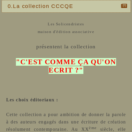
0.La collection CCCQE
Les Solicendristes
maison d'édition associative
présentent la collection
"C'EST COMME ÇA QU'ON
ECRIT ?"
Les choix éditoriaux :
Cette collection a pour ambition de donner la parole
à des auteurs engagés dans une écriture de création
ème
résolument contemporaine. Au XX
siècle, elle