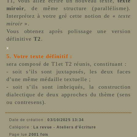
T1, vous allez écrire un nouveau texte,
texte
miroir
, de même structure (parallélisme).
Interprétez à votre gré cette notion de «
texte
miroir
».
Vous obtenez après polissage une version
définitive
T2
.
x
5. Votre texte définitif :
sera composé de T1et T2 réunis, constituant :
- soit s’ils sont juxtaposés, les deux faces
d’une même médaille textuelle ;
- soit s’ils sont imbriqués, la construction
dialectique de deux approches du thème (sens
ou contresens).
Date de création :
03/10/2025 13:34
Catégorie :
La revue - Ateliers d'écriture
Page lue
2001 fois