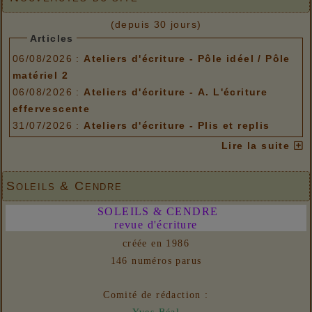
(depuis 30 jours)
Articles
06/08/2026 :
Ateliers d'écriture - Pôle idéel / Pôle
matériel 2
06/08/2026 :
Ateliers d'écriture - A. L'écriture
effervescente
31/07/2026 :
Ateliers d'écriture - Plis et replis
Options de menu
Lire la suite
06/08/2026 :
Ateliers d'écriture - Pôle idéel / Pôle
matériel 2
Soleils & Cendre
06/08/2026 :
Ateliers d'écriture - A. L'écriture
SOLEILS & CENDRE
effervescente
revue d'écriture
31/07/2026 :
Ateliers d'écriture - Plis et replis
créée en 1986
Liens
146 numéros parus
06/08/2026 :
- Un euro ne fait pas le printemps
Nouvelles
Comité de rédaction :
31/07/2026 :
- En vue n° 153