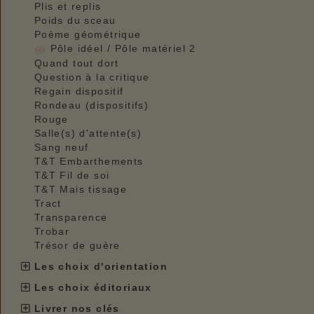
Plis et replis
Poids du sceau
Poème géométrique
Pôle idéel / Pôle matériel 2
Quand tout dort
Question à la critique
Regain dispositif
Rondeau (dispositifs)
Rouge
Salle(s) d'attente(s)
Sang neuf
T&T Embarthements
T&T Fil de soi
T&T Mais tissage
Tract
Transparence
Trobar
Trésor de guère
Les choix d'orientation
Les choix éditoriaux
Livrer nos clés