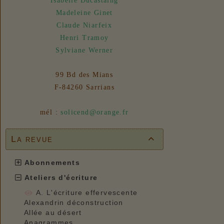
Isabelle Ducastaing
31/07/2026 :
- En vue n° 153
Madeleine Ginet
Claude Niarfeix
Henri Tramoy
Sylviane Werner
99 Bd des Mians
F-84260 Sarrians
mél :
solicend@orange.fr
La revue

Abonnements
Ateliers d'écriture
A. L'écriture effervescente
Alexandrin déconstruction
Allée au désert
Anagrammes