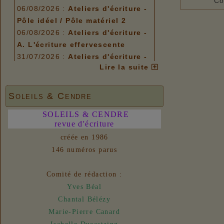
Co
06/08/2026 :
Ateliers d'écriture -
Pôle idéel / Pôle matériel 2
06/08/2026 :
Ateliers d'écriture -
A. L'écriture effervescente
31/07/2026 :
Ateliers d'écriture -
Lire la suite
Plis et replis
Options de menu
Soleils & Cendre
06/08/2026 :
Ateliers d'écriture -
Pôle idéel / Pôle matériel 2
SOLEILS & CENDRE
06/08/2026 :
revue d'écriture
Ateliers d'écriture -
A. L'écriture effervescente
créée en 1986
31/07/2026 :
Ateliers d'écriture -
146 numéros parus
Plis et replis
Comité de rédaction :
Liens
Yves Béal
06/08/2026 :
- Un euro ne fait
Chantal Bélézy
pas le printemps
Marie-Pierre Canard
Nouvelles