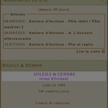
(depuis 30 jours)
Articles
06/08/2026 :
Ateliers d'écriture - Pôle idéel / Pôle
matériel 2
06/08/2026 :
Ateliers d'écriture - A. L'écriture
effervescente
31/07/2026 :
Ateliers d'écriture - Plis et replis
Options de menu
Lire la suite
06/08/2026 :
Ateliers d'écriture - Pôle idéel / Pôle
matériel 2
Soleils & Cendre
06/08/2026 :
Ateliers d'écriture - A. L'écriture
SOLEILS & CENDRE
effervescente
revue d'écriture
31/07/2026 :
Ateliers d'écriture - Plis et replis
créée en 1986
Liens
146 numéros parus
06/08/2026 :
- Un euro ne fait pas le printemps
Nouvelles
Comité de rédaction :
31/07/2026 :
- En vue n° 153