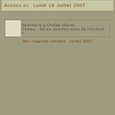
Agenda du
Lundi 16 Juillet 2007
Séminaire à Chalap (Gard)
Thème : Où en sommes-nous de l'écriture
?
Voir l'agenda complet : Juillet 2007