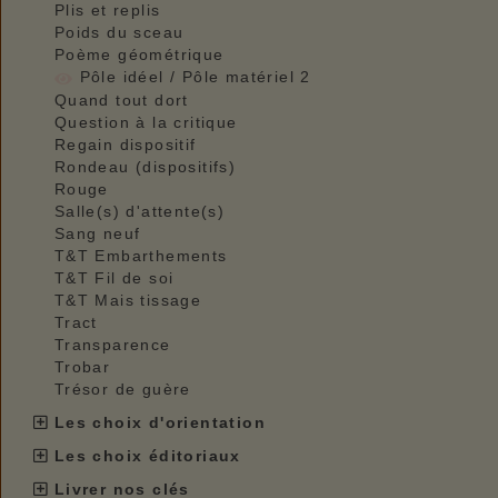
Plis et replis
Poids du sceau
Poème géométrique
Pôle idéel / Pôle matériel 2
Quand tout dort
Question à la critique
Regain dispositif
Rondeau (dispositifs)
Rouge
Salle(s) d'attente(s)
Sang neuf
T&T Embarthements
T&T Fil de soi
T&T Mais tissage
Tract
Transparence
Trobar
Trésor de guère
Les choix d'orientation
Les choix éditoriaux
Livrer nos clés