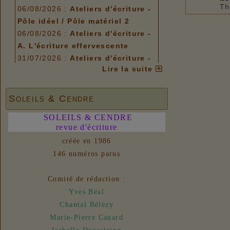
Th
06/08/2026 :
Ateliers d'écriture -
Pôle idéel / Pôle matériel 2
06/08/2026 :
Ateliers d'écriture -
A. L'écriture effervescente
31/07/2026 :
Ateliers d'écriture -
Lire la suite
Plis et replis
Options de menu
Soleils & Cendre
06/08/2026 :
Ateliers d'écriture -
Pôle idéel / Pôle matériel 2
SOLEILS & CENDRE
06/08/2026 :
revue d'écriture
Ateliers d'écriture -
A. L'écriture effervescente
créée en 1986
31/07/2026 :
Ateliers d'écriture -
146 numéros parus
Plis et replis
Comité de rédaction :
Liens
Yves Béal
06/08/2026 :
- Un euro ne fait
Chantal Bélézy
pas le printemps
Marie-Pierre Canard
Nouvelles