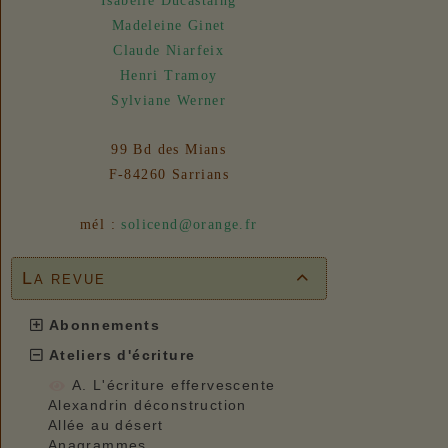
Isabelle Ducastaing
31/07/2026 :
- En vue n° 153
Madeleine Ginet
Claude Niarfeix
Henri Tramoy
Sylviane Werner
99 Bd des Mians
F-84260 Sarrians
mél :
solicend@orange.fr
La revue

Abonnements
Ateliers d'écriture
A. L'écriture effervescente
Alexandrin déconstruction
Allée au désert
Anagrammes