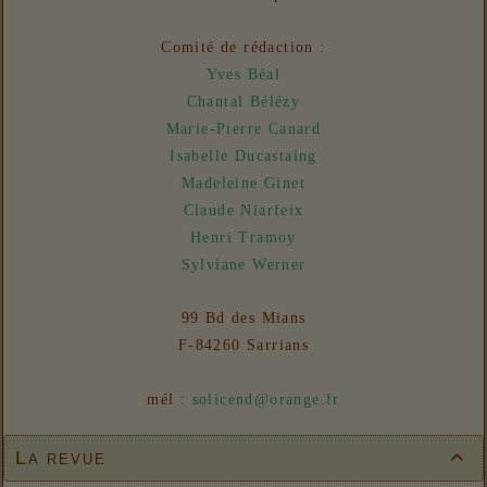
06/08/2026 :
- Un euro ne fait pas le printemps
Nouvelles
Comité de rédaction :
31/07/2026 :
- En vue n° 153
Yves Béal
Chantal Bélézy
Marie-Pierre Canard
Isabelle Ducastaing
Madeleine Ginet
Claude Niarfeix
Henri Tramoy
Sylviane Werner
99 Bd des Mians
F-84260 Sarrians
mél :
solicend@orange.fr
La revue
